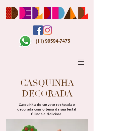
(11) 99594-7475
CASQUINHA
DECORADA
Casquinha de sorvete recheada e
decorada com o tema da sua festa!
É linda e deliciosa!