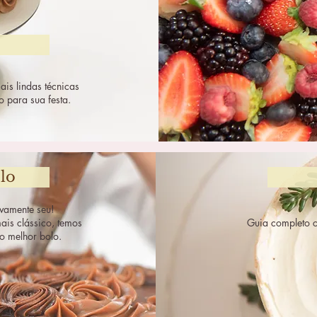
s lindas técnicas 
o para sua festa.
lo
vamente seu! 

is clássico, temos 
Guia completo c
 o melhor bolo.