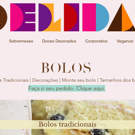
Sobremesas
Doces Decorados
Corporativo
Veganos
BOLOS
s Tradicionais
|
Decorações |
Monte seu bolo
|
Tamanhos dos b
Faça o seu pedido. Clique aqui.
Bolos tradicionais