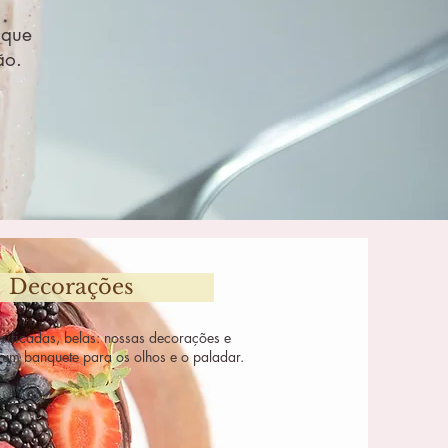
que 
ão.
Decorações
rsificadas, belas: nossas decorações e 
 um banquete para os olhos e o paladar.